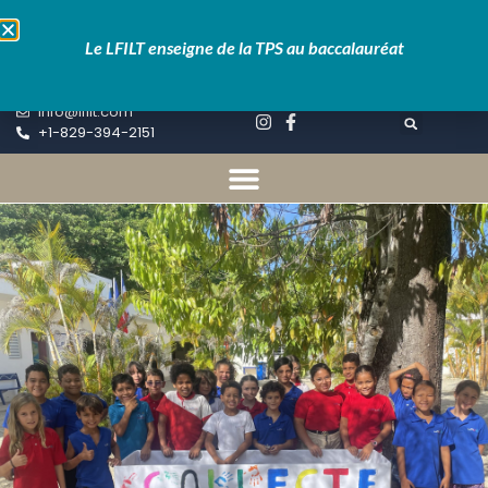
Educartable
Pronote
Le LFILT enseigne de la TPS au baccalauréat
Inscriptions
info@lfilt.com
+1-829-394-2151