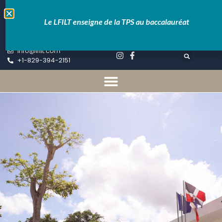
Educartable
Pronote
Le LFILT enseigne de la TPS au baccalauréat
Inscriptions
info@lfilt.com
+1-829-394-2151