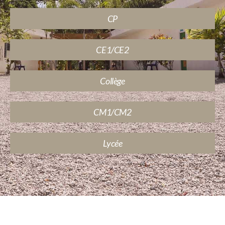
CP
CE1/CE2
Collège
CM1/CM2
Lycée