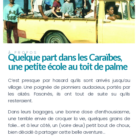
À PROPOS
Quelque part dans les Caraïbes,
une petite école au toit de palme
C’est presque par hasard qu’ils sont arrivés jusqu’au
village. Une poignée de pionniers audacieux, portés par
les alizés. Fascinés, ils ont tout de suite su qu’ils
resteraient.
Dans leurs bagages, une bonne dose d’enthousiasme,
une terrible envie de croquer la vie, quelques grains de
folie… et à leur côté, un (voire deux) petit bout de choux,
bien décidé à partager cette belle aventure…