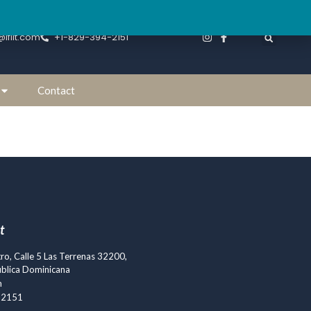
@lfilt.com
+1-829-394-2151
Contact
t
o, Calle 5 Las Terrenas 32200,
blica Dominicana
m
-2151