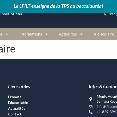
Le LFILT enseigne de la TPS au baccalauréat
e
Inscriptions
info
ie
Informations
Actualités
Vie scolaire
aire
Liens utiles
Infos & Contac
Monte Adentr
Pronote
Samaná Repu
Educartable
info@lfilt.co
Actualités
+1-829-394
Contact